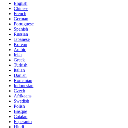
English
Chinese
French
German
Portuguese
Spanish
Russian
Japanese
Korean
Arabic
Irish
Greek
Turkish
Italian
Danish
Romanian
Indonesian
Czech
Afrikaans
Swedish
Polish
Basque
Catalan
Esperanto
Hindi