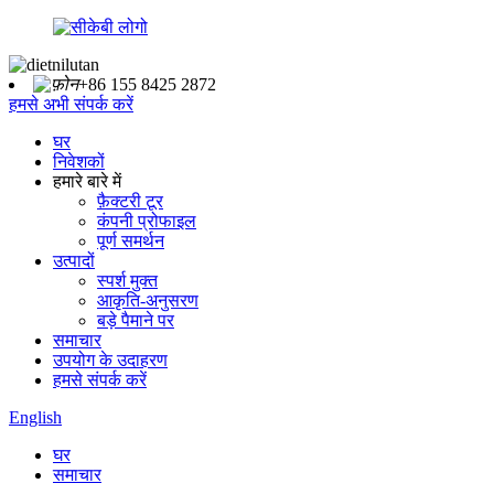
+86 155 8425 2872
हमसे अभी संपर्क करें
घर
निवेशकों
हमारे बारे में
फ़ैक्टरी टूर
कंपनी प्रोफाइल
पूर्ण समर्थन
उत्पादों
स्पर्श मुक्त
आकृति-अनुसरण
बड़े पैमाने पर
समाचार
उपयोग के उदाहरण
हमसे संपर्क करें
English
घर
समाचार