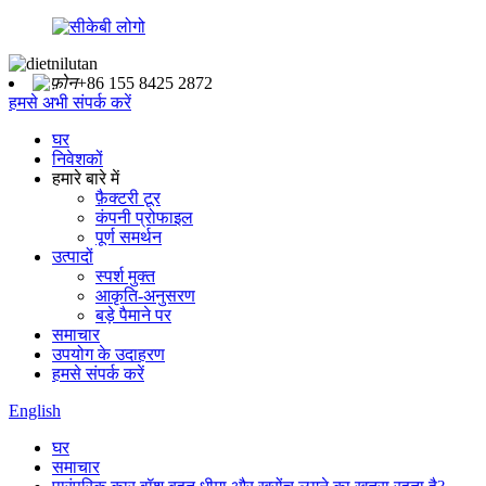
+86 155 8425 2872
हमसे अभी संपर्क करें
घर
निवेशकों
हमारे बारे में
फ़ैक्टरी टूर
कंपनी प्रोफाइल
पूर्ण समर्थन
उत्पादों
स्पर्श मुक्त
आकृति-अनुसरण
बड़े पैमाने पर
समाचार
उपयोग के उदाहरण
हमसे संपर्क करें
English
घर
समाचार