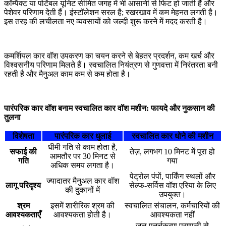
कॉम्पैक्ट या पोर्टेबल यूनिट सीमित जगह में भी आसानी से फिट हो जाती हैं और
पेशेवर परिणाम देती हैं। इंस्टॉलेशन सरल है; रखरखाव में कम मेहनत लगती है।
इस तरह की लचीलता नए व्यवसायों को जल्दी शुरू करने में मदद करती है।
कमर्शियल कार वॉश उपकरण का चयन करने से बेहतर प्रदर्शन, कम खर्च और
विश्वसनीय परिणाम मिलते हैं। स्वचालित नियंत्रण से गुणवत्ता में निरंतरता बनी
रहती है और मैनुअल काम कम से कम होता है।
पारंपरिक कार वॉश बनाम स्वचालित कार वॉश मशीन: फायदे और नुकसान की
तुलना
विशेषता
पारंपरिक कार धुलाई
स्वचालित कार धोने की मशीन
धीमी गति से काम होता है,
सफाई की
तेज़, लगभग 10 मिनट में पूरा हो
आमतौर पर 30 मिनट से
गति
गया
अधिक समय लगता है।
पेट्रोल पंपों, पार्किंग स्थलों और
ज्यादातर मैनुअल कार वॉश
लागू परिदृश्य
सेल्फ-सर्विस वॉश एरिया के लिए
की दुकानों में
उपयुक्त।
श्रम
इसमें शारीरिक श्रम की
स्वचालित संचालन, कर्मचारियों की
आवश्यकताएँ
आवश्यकता होती है।
आवश्यकता नहीं
जल पुनर्चक्रण प्रणाली से